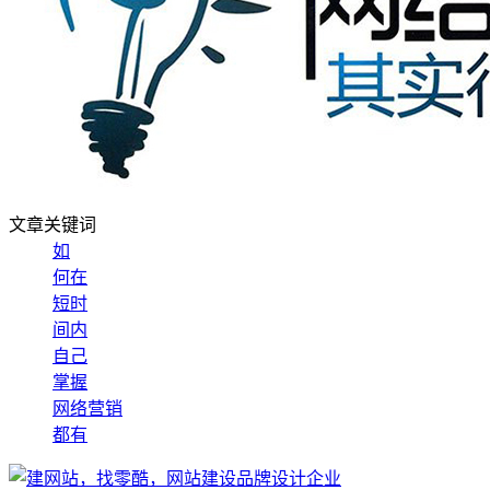
文章关键词
如
何在
短时
间内
自己
掌握
网络营销
都有