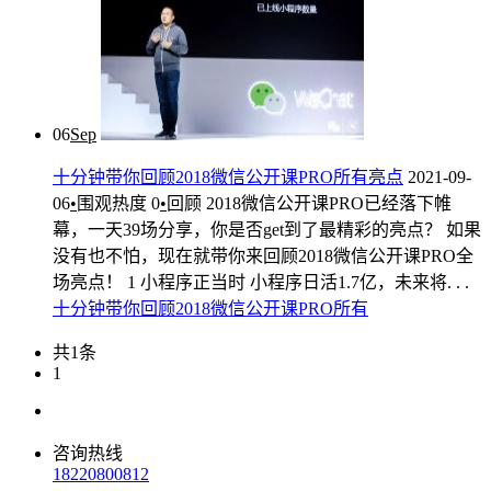
06
Sep
十分钟带你回顾2018微信公开课PRO所有亮点
2021-09-
06
•
围观热度
0
•
回顾
2018微信公开课PRO已经落下帷
幕，一天39场分享，你是否get到了最精彩的亮点？ 如果
没有也不怕，现在就带你来回顾2018微信公开课PRO全
场亮点！ 1 小程序正当时 小程序日活1.7亿，未来将. . .
十分钟
带你
回顾
2018
微信
公
开课
PRO
所有
共1条
1
咨询热线
18220800812