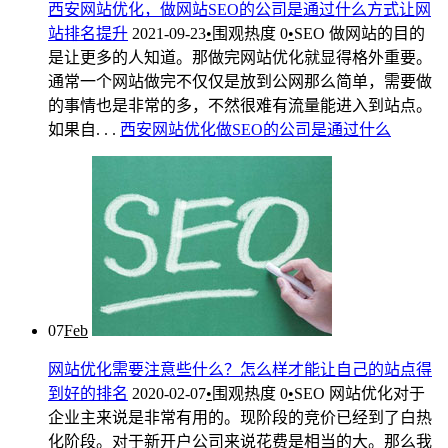
西安网站优化，做网站SEO的公司是通过什么方式让网
站排名提升
2021-09-23
•
围观热度
0
•
SEO
做网站的目的
是让更多的人知道。那做完网站优化就显得格外重要。
通常一个网站做完不仅仅是放到公网那么简单，需要做
的事情也是非常的多，不然很难有流量能进入到站点。
如果自. . .
西安
网站
优化
做
SEO
的
公司
是
通过
什么
07
Feb
网站优化需要注意些什么？怎么样才能让自己的站点得
到好的排名
2020-02-07
•
围观热度
0
•
SEO
网站优化对于
企业主来说是非常有用的。现阶段的竞价已经到了白热
化阶段。对于新开户公司来说花费是相当的大。那么我