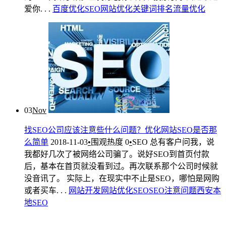
爱你. . .
百度优化
SEO
网站优化
关键词排名
流量优化
03
Nov
找SEO公司应该注意些什么问题？优化网站SEO是否那
么简单
2018-11-03
•
围观热度
0
•
SEO
总有客户问我，说
我都好几次了被网络公司骗了。说好SEO到首页付款
后，基本在首页就没看到过。再次联系那个公司时候就
没音讯了。 实际上，在现实中不止是SEO，哪怕是网购
或者买车. . .
网站开发
网站优化
SEO
SEO注意问题
西安本
地SEO