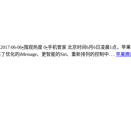
2017-06-06
•
围观热度
0
•
手机管家
北京时间6月6日凌晨1点，苹果
化的iMessage、更智能的Siri、重新排列的控制中. . .
苹果
腾