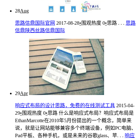
28
Aug
思路信鼎国际官网
2017-08-28
•
围观热度
0
•
思路
. . .
思路
信鼎
陕西丝路信鼎国际
29
Apr
响应式布局的设计思路，免费的在线测试工具
2015-04-
29
•
围观热度
0
•
思路
什么是响应式布局？响应式布局是
EthanMarcotte在2010年5月份提出的一个概念，简单来
说，就是让网站能够兼容多个终端设备，例如PC电脑、
Pad平板、各种手机，或是未来的谷歌glass、苹. . .
响应