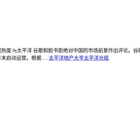
观热度
0
•
太平洋
谷歌和脸书拒绝对中国的市场前景作出评论。谷
启动运营。根据. . .
太平洋
地产大亨
太平洋光缆