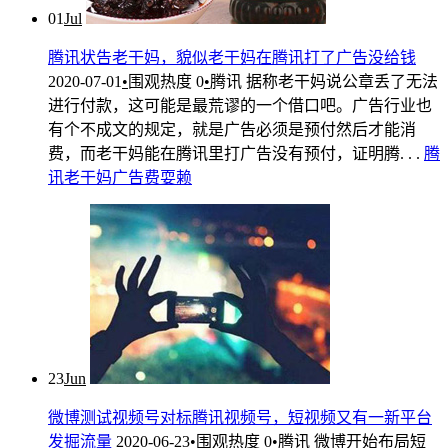
01
Jul
腾讯状告老干妈，貌似老干妈在腾讯打了广告没给钱
2020-07-01
•
围观热度
0
•
腾讯
据称老干妈说公章丢了无法
进行付款，这可能是最荒谬的一个借口吧。广告行业也
有个不成文的规定，就是广告必须是预付然后才能消
费，而老干妈能在腾讯里打广告没有预付，证明腾. . .
腾
讯
老干妈
广告费
耍赖
23
Jun
微博测试视频号对标腾讯视频号，短视频又有一新平台
发掘流量
2020-06-23
•
围观热度
0
•
腾讯
微博开始布局短