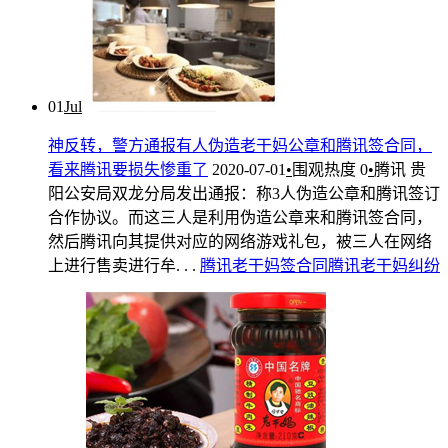
01
Jul
神反转，警方通报有人伪造老干妈公章和腾讯签合同，
看来腾讯要损失惨重了
2020-07-01
•
围观热度
0
•
腾讯
贵
阳公安局双龙分局发出通报：称3人伪造公章和腾讯签订
合作协议。而这三人是利用伪造公章来和腾讯签合同，
然后腾讯向其提供对应的网络游戏礼包，被三人在网络
上进行售卖进行牟. . .
腾讯
老干妈
签合同
腾讯老干妈纠纷