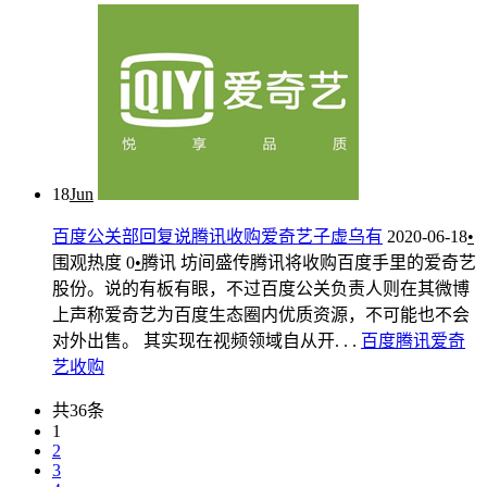
18
Jun
百度公关部回复说腾讯收购爱奇艺子虚乌有
2020-06-18
•
围观热度
0
•
腾讯
坊间盛传腾讯将收购百度手里的爱奇艺
股份。说的有板有眼，不过百度公关负责人则在其微博
上声称爱奇艺为百度生态圈内优质资源，不可能也不会
对外出售。 其实现在视频领域自从开. . .
百度
腾讯
爱奇
艺
收购
共36条
1
2
3