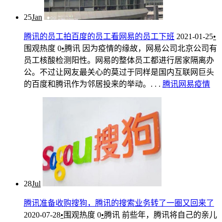
25
Jan
腾讯的员工拍百度的员工看网易的员工下班
2021-01-25
•
围观热度
0
•
腾讯
因为疫情的缘故，网易公司北京公司有
员工核酸检测阳性。网易的整体员工都进行居家隔离办
公。不过让网友最关心的莫过于同样是国内互联网巨头
的百度和腾讯作为邻居投来的举动。. . .
腾讯
网易
疫情
28
Jul
腾讯准备收购搜狗，腾讯的搜索业务转了一圈又回来了
2020-07-28
•
围观热度
0
•
腾讯
前些年，腾讯将自己的亲儿