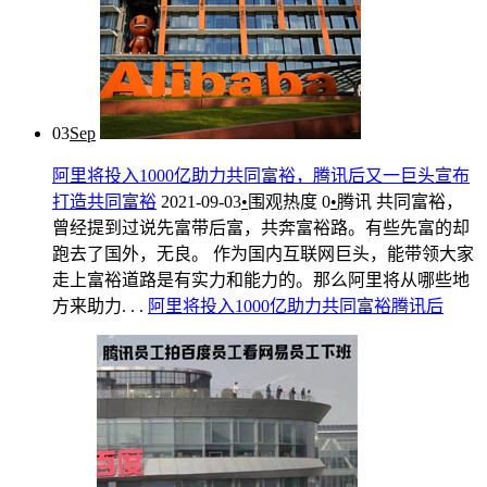
03
Sep
阿里将投入1000亿助力共同富裕，腾讯后又一巨头宣布
打造共同富裕
2021-09-03
•
围观热度
0
•
腾讯
共同富裕，
曾经提到过说先富带后富，共奔富裕路。有些先富的却
跑去了国外，无良。 作为国内互联网巨头，能带领大家
走上富裕道路是有实力和能力的。那么阿里将从哪些地
方来助力. . .
阿里
将
投入
1000亿
助力
共同富裕
腾讯
后