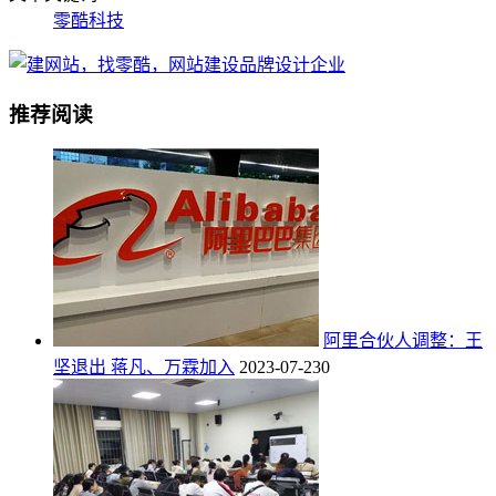
零酷科技
推荐阅读
阿里合伙人调整：王
坚退出 蒋凡、万霖加入
2023-07-23
0