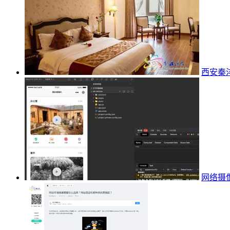
西安秦沣
网络摄