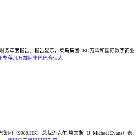
023财务年度报告。报告显示，菜鸟集团CEO万霖和国际数字商业
王坚
蒋凡
万霖
阿里巴巴合伙人
（9988.HK）总裁迈克尔·埃文斯（J. Michael Evans）表