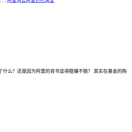
 .
阿里
马云
阿里巴巴
淘宝
了什么？还是因为阿里的背书显得稳赚不赔？ 其实在基金的购