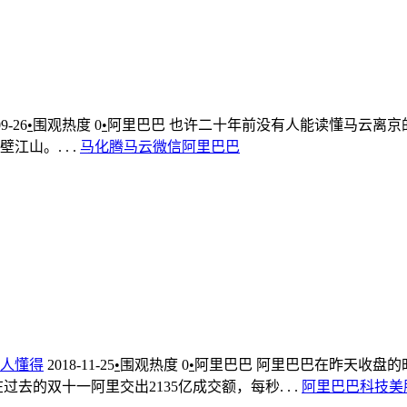
09-26
•
围观热度
0
•
阿里巴巴
也许二十年前没有人能读懂马云离京
。. . .
马化腾
马云
微信
阿里巴巴
人懂得
2018-11-25
•
围观热度
0
•
阿里巴巴
阿里巴巴在昨天收盘的
的双十一阿里交出2135亿成交额，每秒. . .
阿里巴巴
科技
美