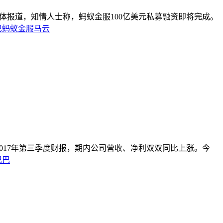
媒体报道，知情人士称，蚂蚁金服100亿美元私募融资即将完成。
巴
蚂蚁金服
马云
布2017年第三季度财报，期内公司营收、净利双双同比上涨。今
巴巴