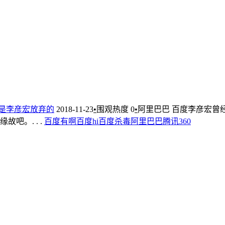
，是李彦宏放弃的
2018-11-23
•
围观热度
0
•
阿里巴巴
百度李彦宏曾
。. . .
百度有啊
百度hi
百度杀毒
阿里巴巴
腾讯
360