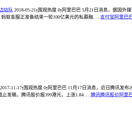
边站队
2018-05-21
•
围观热度
0
•
阿里巴巴
5月21日消息，据国外
金服正准备结束一轮100亿美元的私募融. . .
支付宝
阿里巴
2017-11-17
•
围观热度
0
•
阿里巴巴
11月17日消息，近日腾讯发
，腾讯股价报399港元，上涨1.84. . .
腾讯
腾讯股价
阿里