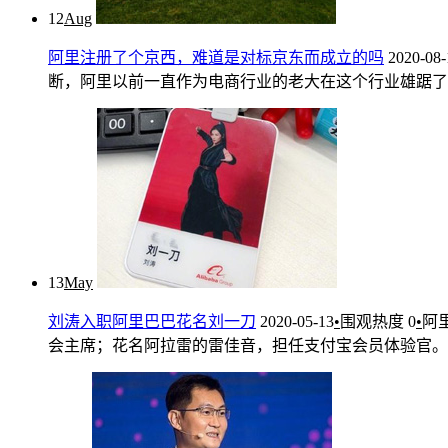
12
Aug
阿里注册了个京西，难道是对标京东而成立的吗
2020-08-
断，阿里以前一直作为电商行业的老大在这个行业雄踞了多年
13
May
刘涛入职阿里巴巴花名刘一刀
2020-05-13
•
围观热度
0
•
阿
会主席；花名阿拉雷的雷佳音，担任支付宝会员体验官。还有今