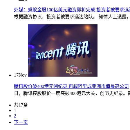
外媒：蚂蚁金服100亿美元融资即将完成 投资者被要求选
根据融资协议，投资者被要求选边站队。 知情人士透露，蚂蚁
17
Nov
腾讯股价破400港元创纪录 再超阿里成亚洲市值最高公司
日，腾讯控股股价一度突破400港元大关，创历史纪录。截止发稿
共17条
1
2
下一页