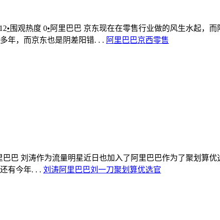
12
•
围观热度
0
•
阿里巴巴
京东现在在零售行业做的风生水起，而
，而京东也是阴差阳错. . .
阿里巴巴
京西
零售
里巴巴
刘涛作为流量明星近日也加入了阿里巴巴作为了聚划算优
年. . .
刘涛
阿里巴巴
刘一刀
聚划算优选官