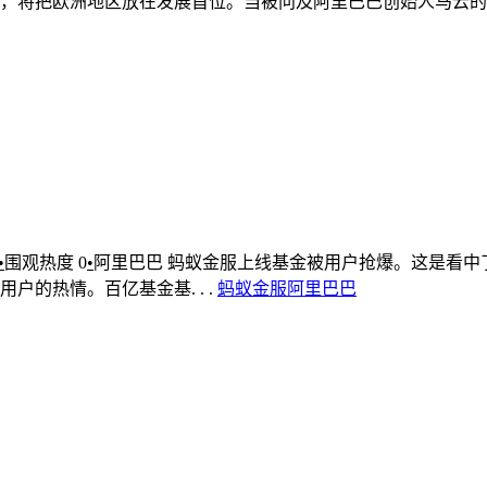
将把欧洲地区放在发展首位。当被问及阿里巴巴创始人马云的. .
•
围观热度
0
•
阿里巴巴
蚂蚁金服上线基金被用户抢爆。这是看中
的热情。百亿基金基. . .
蚂蚁金服
阿里巴巴