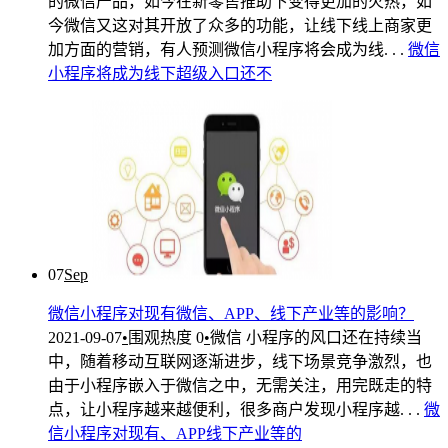
的微信产品，如今在新零售推助下变得更加的火热，如
今微信又这对其开放了众多的功能，让线下线上商家更
加方面的营销，有人预测微信小程序将会成为线. . .
微信
小
程序
将
成为
线下
超级
入口
还不
07
Sep
微信小程序对现有微信、APP、线下产业等的影响？
2021-09-07
•
围观热度
0
•
微信
小程序的风口还在持续当
中，随着移动互联网逐渐进步，线下场景竞争激烈，也
由于小程序嵌入于微信之中，无需关注，用完既走的特
点，让小程序越来越便利，很多商户发现小程序越. . .
微
信
小
程序
对
现有
、
APP
线下
产业
等
的