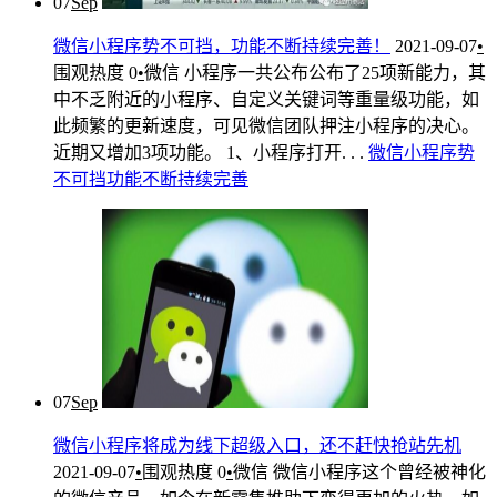
07
Sep
微信小程序势不可挡，功能不断持续完善！
2021-09-07
•
围观热度
0
•
微信
小程序一共公布公布了25项新能力，其
中不乏附近的小程序、自定义关键词等重量级功能，如
此频繁的更新速度，可见微信团队押注小程序的决心。
近期又增加3项功能。 1、小程序打开. . .
微信
小
程序
势
不可挡
功能
不断
持续
完善
07
Sep
微信小程序将成为线下超级入口，还不赶快抢站先机
2021-09-07
•
围观热度
0
•
微信
微信小程序这个曾经被神化