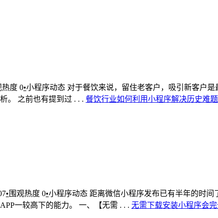
观热度
0
•
小程序动态
对于餐饮来说，留住老客户，吸引新客户是
之前也有提到过 . . .
餐饮
行业
如何
利用
小
程序
解决
历史
难题
07
•
围观热度
0
•
小程序动态
距离微信小程序发布已有半年的时间了
一较高下的能力。 一、【无需 . . .
无需
下载
安装
小
程序
会
完