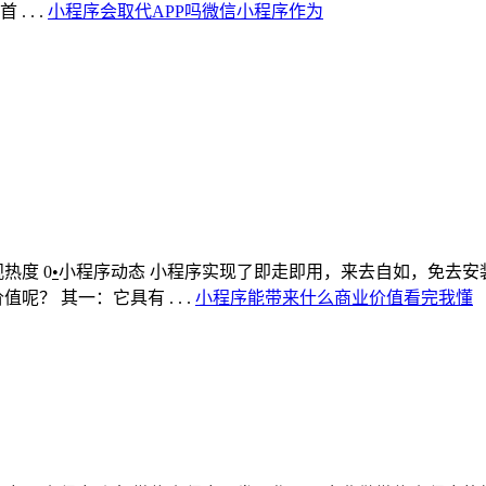
. .
小
程序
会
取代
APP
吗
微信
小
程序
作为
观热度
0
•
小程序动态
小程序实现了即走即用，来去自如，免去安装
 其一：它具有 . . .
小
程序
能
带来
什么
商业
价值
看完
我懂