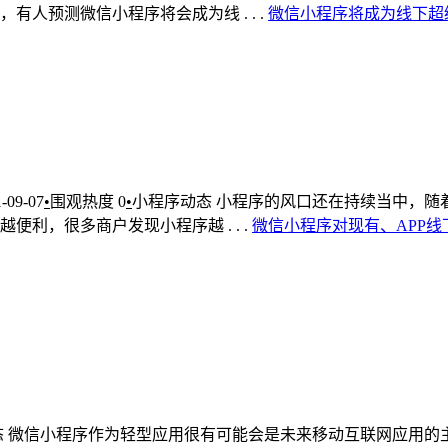
人预测微信小程序将会成为线 . . .
微信
小
程序
将
成为
线下
超
-09-07
•
围观热度
0
•
小程序动态
小程序的风口还在持续当中，随
利，很多商户发现小程序越 . . .
微信
小
程序
对
现有
、
APP
线
态
微信小程序作为轻型应用很有可能会是未来移动互联网应用的