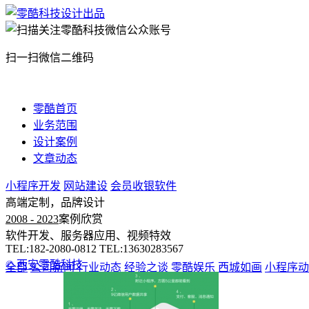
扫一扫微信二维码
零酷首页
业务范围
设计案例
文章动态
小程序开发
网站建设
会员收银软件
高端定制，品牌设计
2008 - 2023
案例欣赏
软件开发、服务器应用、视频特效
TEL:182-2080-0812 TEL:13630283567
© 西安零酷科技
全部
公司新闻
行业动态
经验之谈
零酷娱乐
西城如画
小程序动